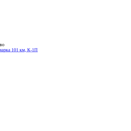
во
марка 101 км, К-1П